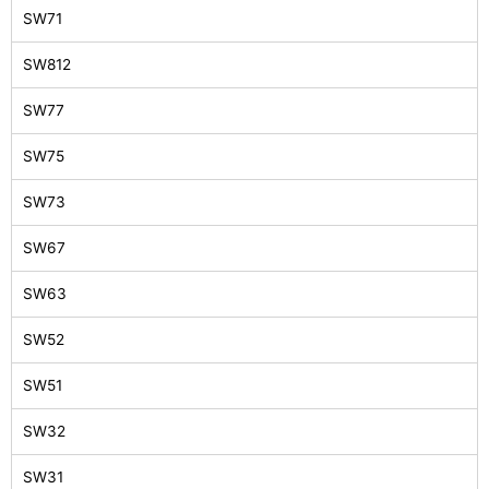
SW71
SW812
SW77
SW75
SW73
SW67
SW63
SW52
SW51
SW32
SW31